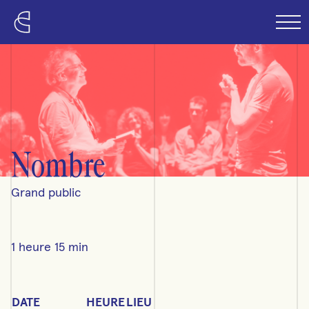
Passer au contenu principal
Nombre
Grand public
1 heure 15 min
Horaire détaillé
DATE
HEURE
LIEU