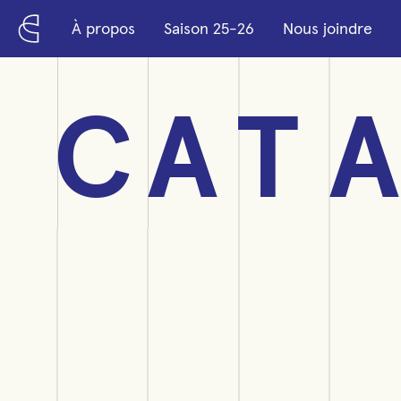
Passer au contenu principal
À propos
Saison 25-26
Nous joindre
C
A
T
A