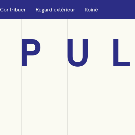
Contribuer
Regard extérieur
Koinè
P
U
L