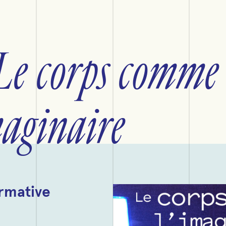
e corps comme
maginaire
ormative