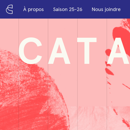
Passer au contenu principal
À propos
Saison 25-26
Nous joindre
C
A
T
A