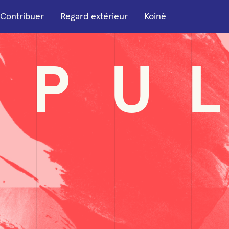
Contribuer
Regard extérieur
Koinè
P
U
L