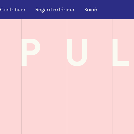
Contribuer
Regard extérieur
Koinè
P
U
L