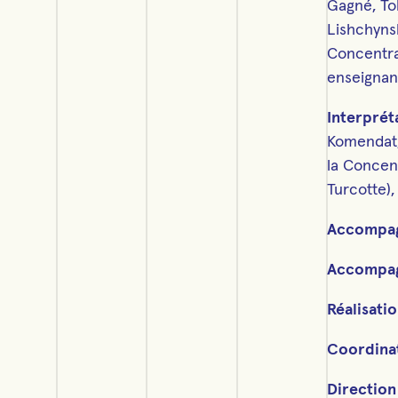
Gagné, T
Lishchynsk
Concentrat
enseignan
Interprét
Komendat,
la Concent
Turcotte),
Accompag
Accompag
Réalisati
Coordina
Direction