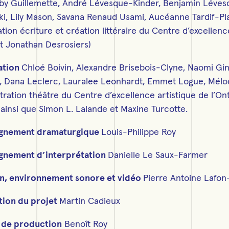
oby Guillemette, André Lévesque-Kinder, Benjamin Léve
i, Lily Mason, Savana Renaud Usami, Aucéanne Tardif-Pla
ion écriture et création littéraire du Centre d’excellenc
t Jonathan Desrosiers)
ation
Chloé Boivin, Alexandre Brisebois-Clyne, Naomi Gi
 Dana Leclerc, Lauralee Leonhardt, Emmet Logue, Mélodie
ration théâtre du Centre d’excellence artistique de l’On
 ainsi que Simon L. Lalande et Maxine Turcotte.
nement dramaturgique
Louis-Philippe Roy
nement d’interprétation
Danielle Le Saux-Farmer
on, environnement sonore et vidéo
Pierre Antoine Lafon
tion du projet
Martin Cadieux
 de production
Benoît Roy