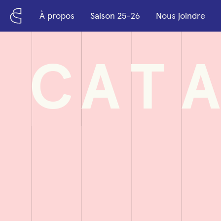
Passer au contenu principal
À propos
Saison 25-26
Nous joindre
C
A
T
A