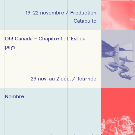
19-22 novembre / Production
Catapulte
Lire plus sur « Oh! Canada – Chapitre 1 : L’Est du pays »
Oh! Canada – Chapitre 1 : L’Est du
pays
29 nov. au 2 déc. / Tournée
Lire plus sur « Nombre »
Nombre