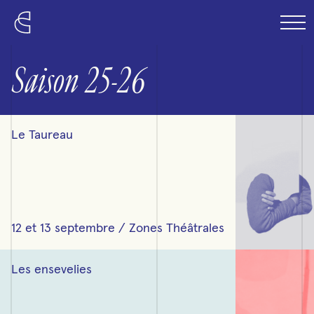
Passer au contenu principal
Saison 25-26
Lire plus sur « Le Taureau »
Le Taureau
12 et 13 septembre / Zones Théâtrales
Lire plus sur « Les ensevelies »
Les ensevelies