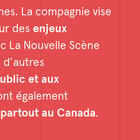
ènes. La compagnie vise
sur des
enjeux
vec La Nouvelle Scène
s d’autres
ublic et aux
sont également
s
partout au Canada
.