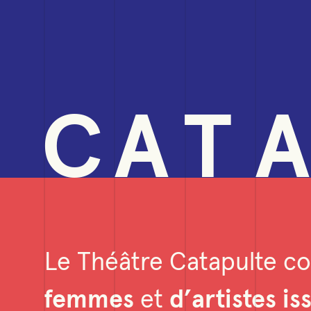
C
A
T
A
Le Théâtre Catapulte co
femmes
et
d’artistes i