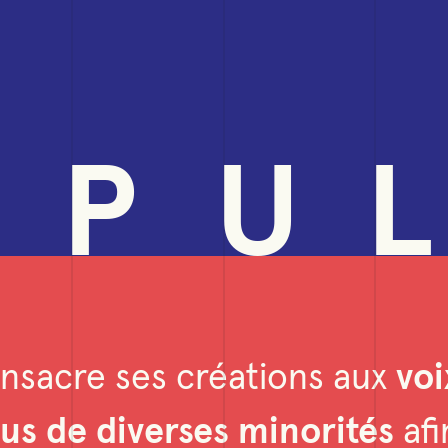
P
U
L
nsacre ses créations aux
voi
ssus de diverses minorités
afi