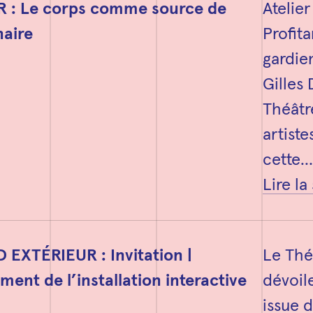
R : Le corps comme source de
Atelier
naire
Profit
gardie
Gilles 
Théâtr
artiste
cette…
Lire la
 EXTÉRIEUR : Invitation |
Le Thé
ment de l’installation interactive
dévoile
issue 