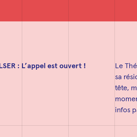
ER : L’appel est ouvert !
Le Thé
sa rés
tête, 
moment
infos p