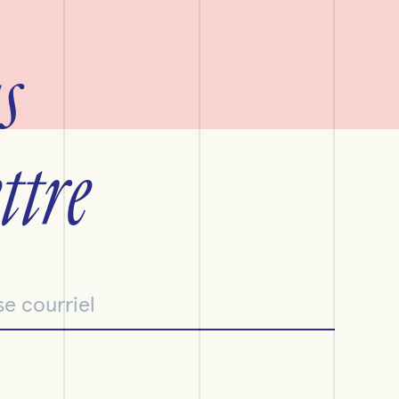
s
ttre
rriel