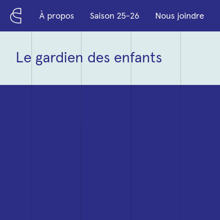
Passer au contenu principal
À propos
Saison 25-26
Nous joindre
Lire plus sur « Le gardien des enfants »
Le gardien des enfants