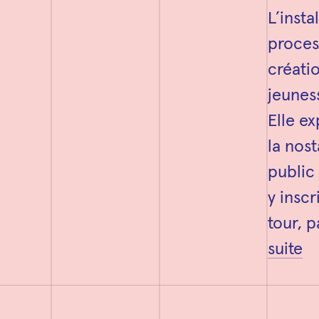
L’insta
proces
créati
jeuness
Elle ex
la nost
public 
y inscr
tour, p
suite