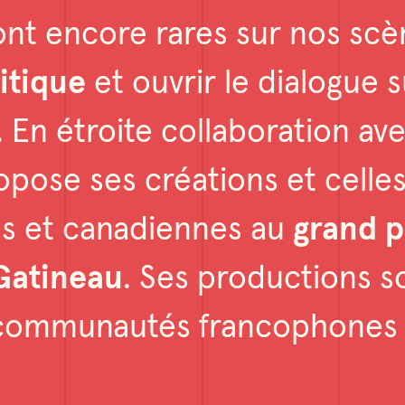
sont encore rares sur nos sc
ritique
et ouvrir le dialogue 
. En étroite collaboration a
ropose ses créations et celle
s et canadiennes au
grand p
Gatineau
. Ses productions 
 communautés francophone